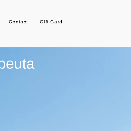
Contact
Gift Card
apeuta